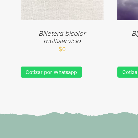
Billetera bicolor
B
multiservicio
$
0
Cotizar por Whatsapp
Cotiza