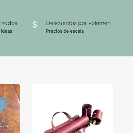
izados
Descuentos por volumen
 ideas
Precios de escala