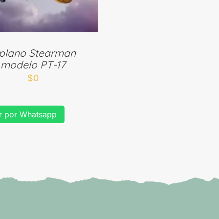
iplano Stearman
modelo PT-17
$
0
r por Whatsapp