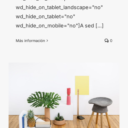
wd_hide_on_tablet_landscape="no"
wd_hide_on_tablet="no"
wd_hide_on_mobile="no"]A sed [...]
Más información
0