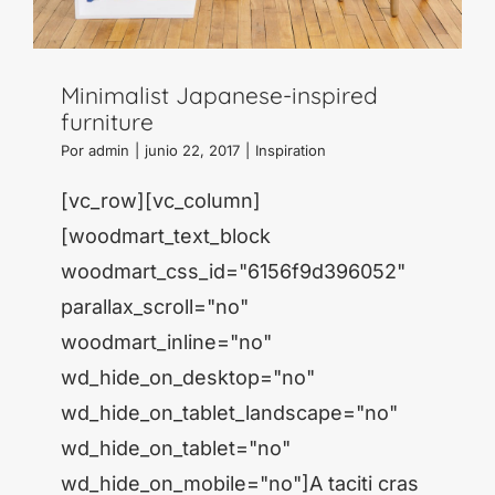
Minimalist Japanese-inspired
furniture
Por
admin
|
junio 22, 2017
|
Inspiration
[vc_row][vc_column]
[woodmart_text_block
woodmart_css_id="6156f9d396052"
parallax_scroll="no"
woodmart_inline="no"
wd_hide_on_desktop="no"
wd_hide_on_tablet_landscape="no"
wd_hide_on_tablet="no"
wd_hide_on_mobile="no"]A taciti cras