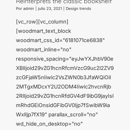
Reinterprets the classic bookshelf
Por
admin
|
julio 23, 2021
|
Design trends
[vc_row][vc_column]
[woodmart_text_block
woodmart_css_id="6181071ce6838"
woodmart_inline="no"
responsive_spacing="eyJwYXJhbV90e
XBlIjoid29vZG1hcnRfcmVzcG9uc2l2ZV9
zcGFjaW5nIiwic2VsZWN0b3JfaWQiOiI
2MTgxMDcxY2U2ODM4Iiwic2hvcnRjb
2RlIjoid29vZG1hcnRfdGV4dF9ibG9jayIsI
mRhdGEiOnsidGFibGV0Ijp7fSwibW9ia
WxlIjp7fX19" parallax_scroll="no"
wd_hide_on_desktop="no"