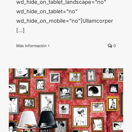
wd_hide_on_tablet_landscape="no"
wd_hide_on_tablet="no"
wd_hide_on_mobile="no"]Ullamcorper
[...]
Más información
0