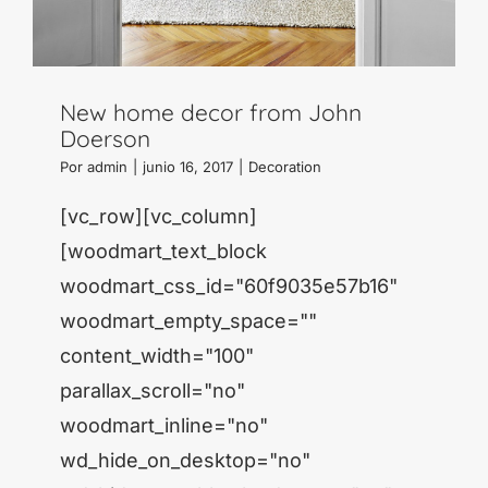
New home decor from John
Doerson
Por
admin
|
junio 16, 2017
|
Decoration
[vc_row][vc_column]
[woodmart_text_block
woodmart_css_id="60f9035e57b16"
woodmart_empty_space=""
content_width="100"
parallax_scroll="no"
woodmart_inline="no"
wd_hide_on_desktop="no"