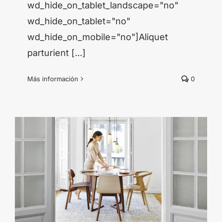
wd_hide_on_tablet_landscape="no"
wd_hide_on_tablet="no"
wd_hide_on_mobile="no"]Aliquet
parturient [...]
Más información
0