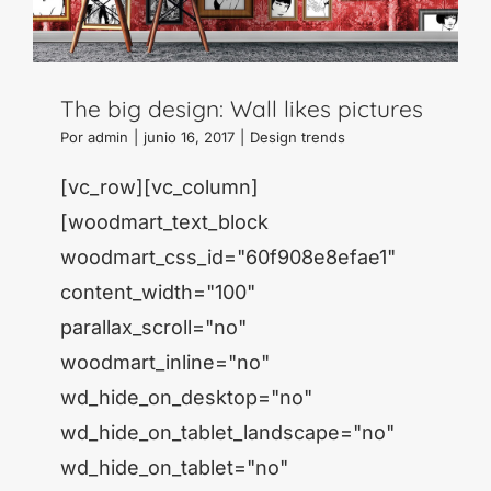
The big design: Wall likes pictures
Por
admin
|
junio 16, 2017
|
Design trends
[vc_row][vc_column]
[woodmart_text_block
woodmart_css_id="60f908e8efae1"
content_width="100"
parallax_scroll="no"
woodmart_inline="no"
wd_hide_on_desktop="no"
wd_hide_on_tablet_landscape="no"
wd_hide_on_tablet="no"